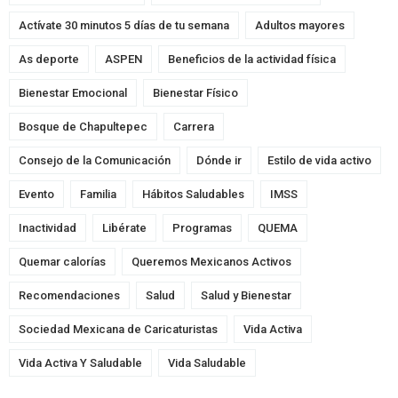
Actívate 30 minutos 5 días de tu semana
Adultos mayores
As deporte
ASPEN
Beneficios de la actividad física
Bienestar Emocional
Bienestar Físico
Bosque de Chapultepec
Carrera
Consejo de la Comunicación
Dónde ir
Estilo de vida activo
Evento
Familia
Hábitos Saludables
IMSS
Inactividad
Libérate
Programas
QUEMA
Quemar calorías
Queremos Mexicanos Activos
Recomendaciones
Salud
Salud y Bienestar
Sociedad Mexicana de Caricaturistas
Vida Activa
Vida Activa Y Saludable
Vida Saludable