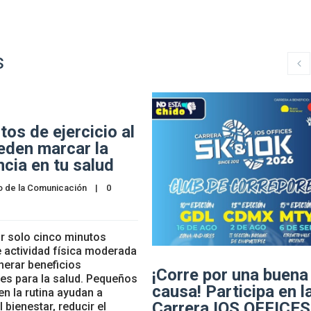
s
tos de ejercicio al
eden marcar la
ncia en tu salud
o de la Comunicación
    |    
0 
r solo cinco minutos
e actividad física moderada
erar beneficios
¡Corre por una buena
es para la salud. Pequeños
causa! Participa en l
n la rutina ayudan a
Carrera IOS OFFICES
 bienestar, reducir el