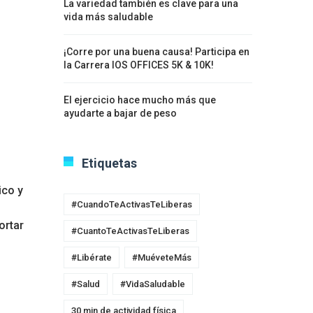
La variedad también es clave para una
vida más saludable
¡Corre por una buena causa! Participa en
la Carrera IOS OFFICES 5K & 10K!
El ejercicio hace mucho más que
ayudarte a bajar de peso
Etiquetas
ico y
#CuandoTeActivasTeLiberas
ortar
#CuantoTeActivasTeLiberas
#Libérate
#MuéveteMás
#Salud
#VidaSaludable
30 min de actividad física