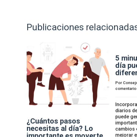
Publicaciones relacionada
5 minu
día pu
difere
Por 
Consej
comentario
Incorpora
diarios d
puede gen
¿Cuántos pasos
important
necesitas al día? Lo
cambios e
importante es moverte
mejorar el