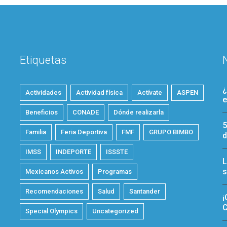
Etiquetas
¿
Actividades
Actividad física
Actívate
ASPEN
e
Beneficios
CONADE
Dónde realizarla
5
Familia
Feria Deportiva
FMF
GRUPO BIMBO
d
IMSS
INDEPORTE
ISSSTE
L
s
Mexicanos Activos
Programas
Recomendaciones
Salud
Santander
¡
C
Special Olympics
Uncategorized