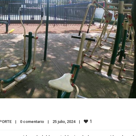
1
PORTE
|
0 comentario
|
25 julio, 2024    
|