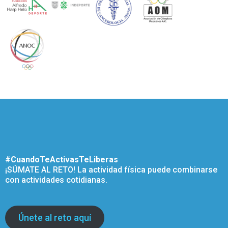
#CuandoTeActivasTeLiberas
¡SÚMATE AL RETO! La actividad física puede combinarse
con actividades cotidianas.
Únete al reto aquí