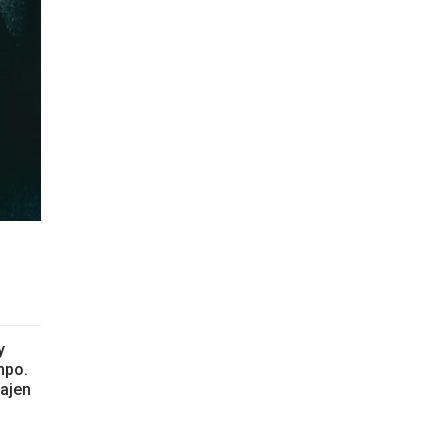
y
mpo.
bajen