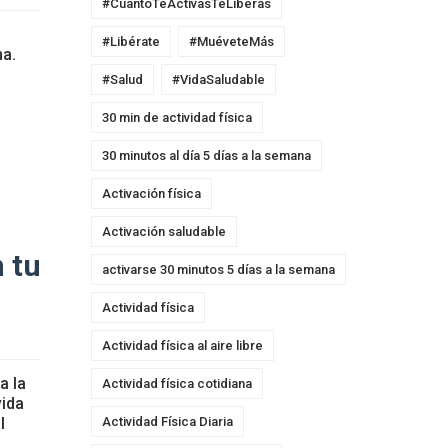
#CuantoTeActivasTeLiberas
#Libérate
#MuéveteMás
na.
#Salud
#VidaSaludable
30 min de actividad física
30 minutos al día 5 días a la semana
Activación física
Activación saludable
n tu
activarse 30 minutos 5 días a la semana
Actividad física
Actividad física al aire libre
a la
Actividad física cotidiana
vida
Actividad Física Diaria
l