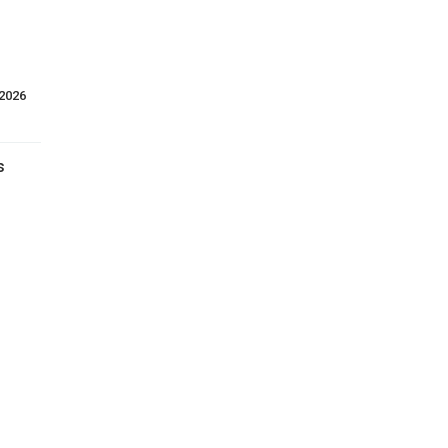
8 julio, 2026    
s