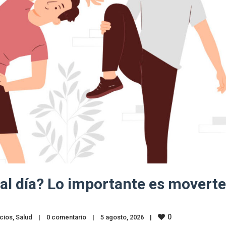
al día? Lo importante es moverte
0
cios
, 
Salud
|
0 comentario
|
5 agosto, 2026    
|