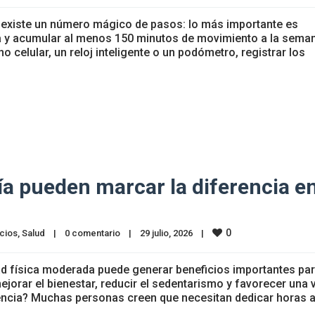
o existe un número mágico de pasos: lo más importante es
ca y acumular al menos 150 minutos de movimiento a la sema
 celular, un reloj inteligente o un podómetro, registrar los
día pueden marcar la diferencia e
0
cios
, 
Salud
|
0 comentario
|
29 julio, 2026    
|
dad física moderada puede generar beneficios importantes par
jorar el bienestar, reducir el sedentarismo y favorecer una 
rencia? Muchas personas creen que necesitan dedicar horas a