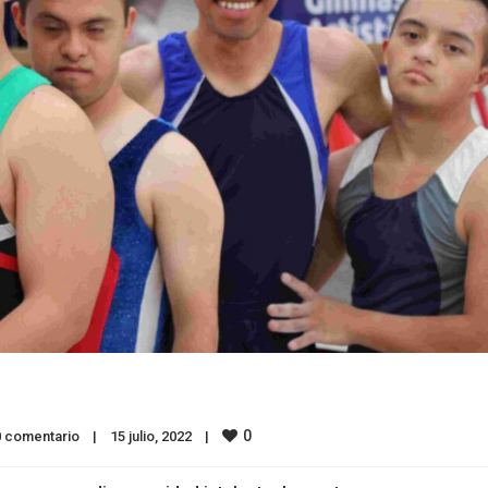
0
0 comentario
|
15 julio, 2022    
|