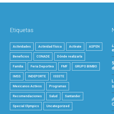
Etiquetas
¿
Actividades
Actividad física
Actívate
ASPEN
e
Beneficios
CONADE
Dónde realizarla
5
Familia
Feria Deportiva
FMF
GRUPO BIMBO
d
IMSS
INDEPORTE
ISSSTE
L
s
Mexicanos Activos
Programas
Recomendaciones
Salud
Santander
¡
C
Special Olympics
Uncategorized