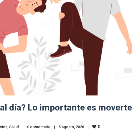
al día? Lo importante es moverte
0
cios
, 
Salud
|
0 comentario
|
5 agosto, 2026    
|