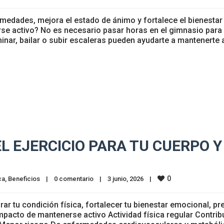
ermedades, mejora el estado de ánimo y fortalece el bienestar
rse activo? No es necesario pasar horas en el gimnasio para
inar, bailar o subir escaleras pueden ayudarte a mantenerte 
EL EJERCICIO PARA TU CUERPO Y
0
ca
, 
Beneficios
|
0 comentario
|
3 junio, 2026    
|
rar tu condición física, fortalecer tu bienestar emocional, pr
mpacto de mantenerse activo Actividad física regular Contrib