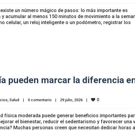
o existe un número mágico de pasos: lo más importante es
ca y acumular al menos 150 minutos de movimiento a la sema
 celular, un reloj inteligente o un podómetro, registrar los
día pueden marcar la diferencia e
0
cios
, 
Salud
|
0 comentario
|
29 julio, 2026    
|
dad física moderada puede generar beneficios importantes par
jorar el bienestar, reducir el sedentarismo y favorecer una 
rencia? Muchas personas creen que necesitan dedicar horas a