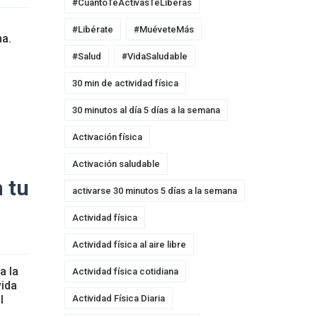
#CuantoTeActivasTeLiberas
#Libérate
#MuéveteMás
na.
#Salud
#VidaSaludable
30 min de actividad física
30 minutos al día 5 días a la semana
Activación física
Activación saludable
n tu
activarse 30 minutos 5 días a la semana
Actividad física
Actividad física al aire libre
a la
Actividad física cotidiana
vida
Actividad Física Diaria
l