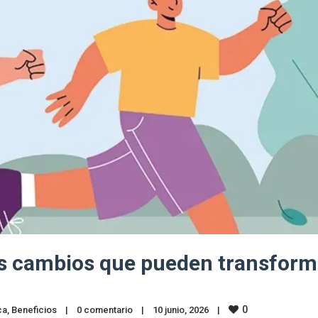
s cambios que pueden transform
0
ca
, 
Beneficios
|
0 comentario
|
10 junio, 2026    
|