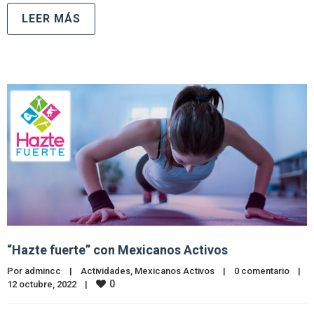
LEER MÁS
“Hazte fuerte” con Mexicanos Activos
Por 
admincc
|
Actividades
, 
Mexicanos Activos
|
0 comentario
|
0
12 octubre, 2022    
|