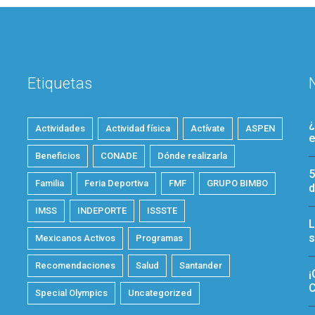
Etiquetas
¿
Actividades
Actividad física
Actívate
ASPEN
e
Beneficios
CONADE
Dónde realizarla
5
Familia
Feria Deportiva
FMF
GRUPO BIMBO
d
IMSS
INDEPORTE
ISSSTE
L
s
Mexicanos Activos
Programas
Recomendaciones
Salud
Santander
¡
C
Special Olympics
Uncategorized