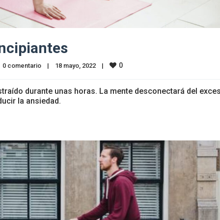
incipiantes
0
0 comentario
|
18 mayo, 2022    
|
distraído durante unas horas. La mente desconectará del exce
ucir la ansiedad.