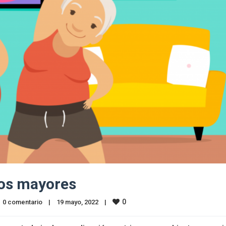
tos mayores
0
0 comentario
|
19 mayo, 2022    
|