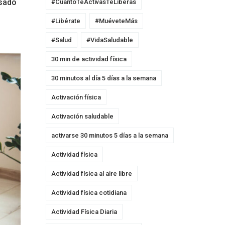
isado
#CuantoTeActivasTeLiberas
#Libérate
#MuéveteMás
#Salud
#VidaSaludable
30 min de actividad física
30 minutos al día 5 días a la semana
Activación física
Activación saludable
activarse 30 minutos 5 días a la semana
Actividad física
Actividad física al aire libre
Actividad física cotidiana
Actividad Física Diaria