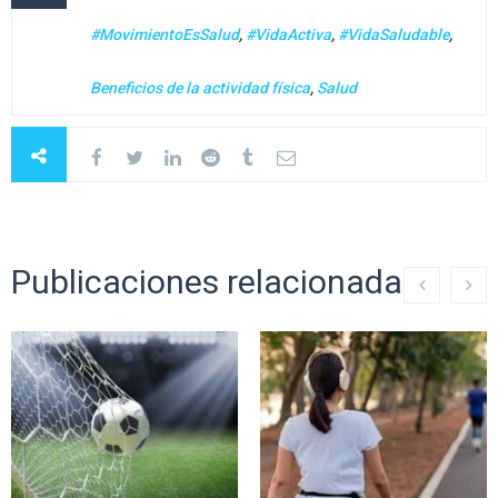
#MovimientoEsSalud
,
#VidaActiva
,
#VidaSaludable
,
Beneficios de la actividad física
,
Salud
Publicaciones relacionadas