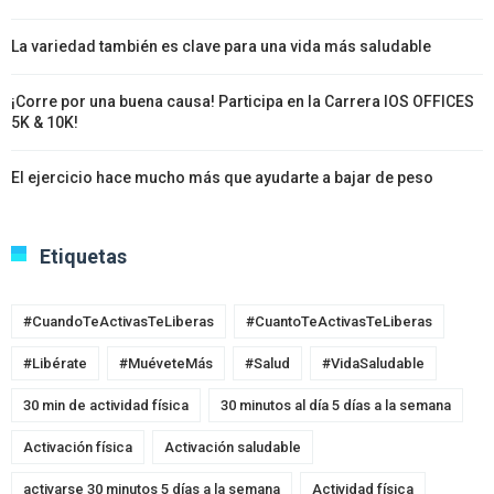
La variedad también es clave para una vida más saludable
¡Corre por una buena causa! Participa en la Carrera IOS OFFICES
5K & 10K!
El ejercicio hace mucho más que ayudarte a bajar de peso
Etiquetas
#CuandoTeActivasTeLiberas
#CuantoTeActivasTeLiberas
#Libérate
#MuéveteMás
#Salud
#VidaSaludable
30 min de actividad física
30 minutos al día 5 días a la semana
Activación física
Activación saludable
activarse 30 minutos 5 días a la semana
Actividad física