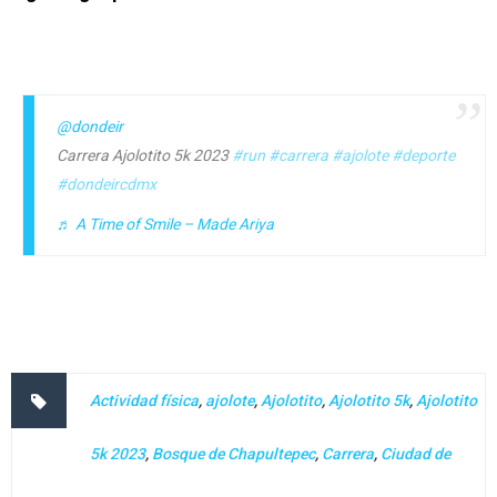
@dondeir
Carrera Ajolotito 5k 2023
#run
#carrera
#ajolote
#deporte
#dondeircdmx
♬ A Time of Smile – Made Ariya
Actividad física
,
ajolote
,
Ajolotito
,
Ajolotito 5k
,
Ajolotito
5k 2023
,
Bosque de Chapultepec
,
Carrera
,
Ciudad de