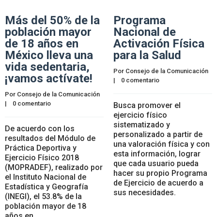
Más del 50% de la
Programa
población mayor
Nacional de
de 18 años en
Activación Física
México lleva una
para la Salud
vida sedentaria,
Por 
Consejo de la Comunicación
¡vamos actívate!
|    
0 comentario
Por 
Consejo de la Comunicación
|    
0 comentario
Busca promover el
ejercicio físico
sistematizado y
De acuerdo con los
personalizado a partir de
resultados del Módulo de
una valoración física y con
Práctica Deportiva y
esta información, lograr
Ejercicio Físico 2018
que cada usuario pueda
(MOPRADEF), realizado por
hacer su propio Programa
el Instituto Nacional de
de Ejercicio de acuerdo a
Estadística y Geografía
sus necesidades.
(INEGI), el 53.8% de la
población mayor de 18
años en