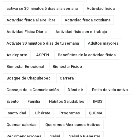
activarse 30 minutos 5 días a la semana
Actividad física
Actividad física al aire libre
Actividad física cotidiana
Actividad Física Diaria
Actividad física en el trabajo
Actívate 30 minutos 5 días de tu semana
Adultos mayores
As deporte
ASPEN
Beneficios de la actividad física
Bienestar Emocional
Bienestar Físico
Bosque de Chapultepec
Carrera
Consejo de la Comunicación
Dónde ir
Estilo de vida activo
Evento
Familia
Hábitos Saludables
IMSS
Inactividad
Libérate
Programas
QUEMA
Quemar calorías
Queremos Mexicanos Activos
Recomendaciones
Salud
Salud y Bienestar