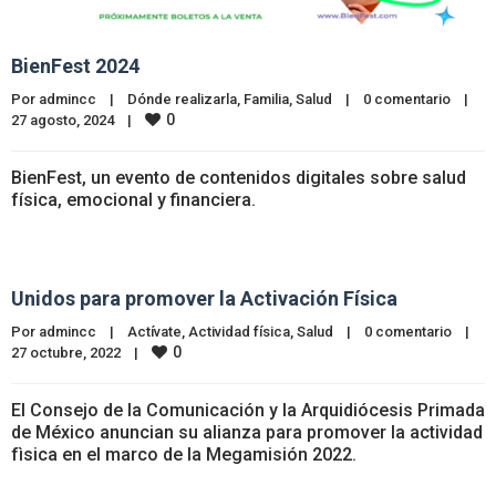
BienFest 2024
Por 
admincc
|
Dónde realizarla
, 
Familia
, 
Salud
|
0 comentario
|
0
27 agosto, 2024    
|
BienFest, un evento de contenidos digitales sobre salud
física, emocional y financiera.
Unidos para promover la Activación Física
Por 
admincc
|
Actívate
, 
Actividad física
, 
Salud
|
0 comentario
|
0
27 octubre, 2022    
|
El Consejo de la Comunicación y la Arquidiócesis Primada
de México anuncian su alianza para promover la actividad
fìsica en el marco de la Megamisión 2022.