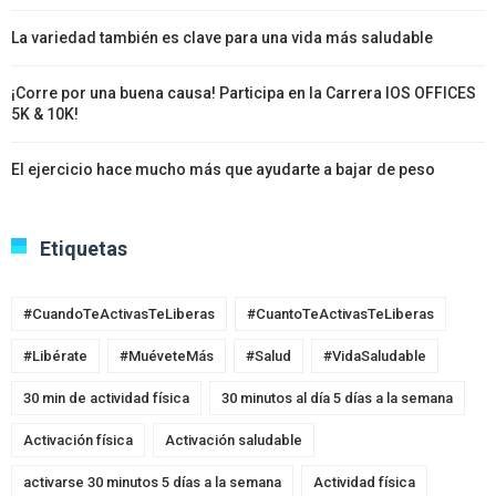
La variedad también es clave para una vida más saludable
¡Corre por una buena causa! Participa en la Carrera IOS OFFICES
5K & 10K!
El ejercicio hace mucho más que ayudarte a bajar de peso
Etiquetas
#CuandoTeActivasTeLiberas
#CuantoTeActivasTeLiberas
#Libérate
#MuéveteMás
#Salud
#VidaSaludable
30 min de actividad física
30 minutos al día 5 días a la semana
Activación física
Activación saludable
activarse 30 minutos 5 días a la semana
Actividad física