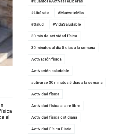
#CuantoTeActivasTeLiberas
#Libérate
#MuéveteMás
#Salud
#VidaSaludable
30 min de actividad física
30 minutos al día 5 días a la semana
Activación física
Activación saludable
activarse 30 minutos 5 días a la semana
Actividad física
ún
Actividad física al aire libre
física
ce el
Actividad física cotidiana
Actividad Física Diaria