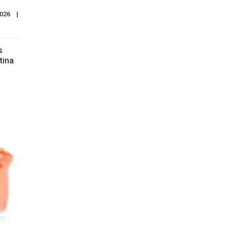
26    
|
s
tina