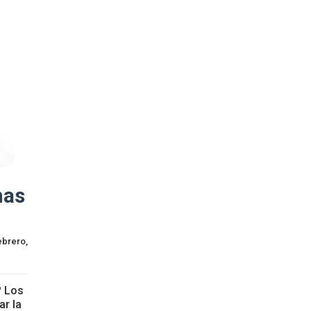
nas
ebrero, 
? Los
ar la