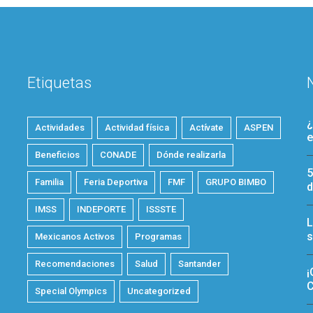
Etiquetas
¿
Actividades
Actividad física
Actívate
ASPEN
e
Beneficios
CONADE
Dónde realizarla
5
Familia
Feria Deportiva
FMF
GRUPO BIMBO
d
IMSS
INDEPORTE
ISSSTE
L
s
Mexicanos Activos
Programas
Recomendaciones
Salud
Santander
¡
C
Special Olympics
Uncategorized