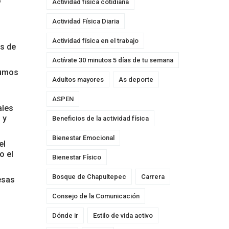
o
Actividad física cotidiana
Actividad Física Diaria
Actividad física en el trabajo
os de
Actívate 30 minutos 5 días de tu semana
sumos
Adultos mayores
As deporte
ASPEN
ales
 y
Beneficios de la actividad física
Bienestar Emocional
el
o el
Bienestar Físico
Bosque de Chapultepec
Carrera
esas
Consejo de la Comunicación
Dónde ir
Estilo de vida activo