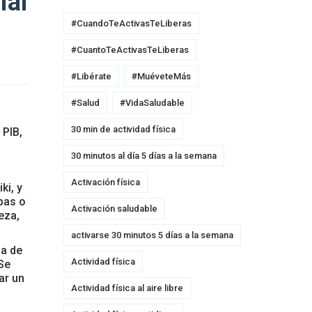
ial
#CuandoTeActivasTeLiberas
#CuantoTeActivasTeLiberas
#Libérate
#MuéveteMás
#Salud
#VidaSaludable
30 min de actividad física
 PIB,
30 minutos al día 5 días a la semana
Activación física
ki, y
pas o
Activación saludable
eza,
activarse 30 minutos 5 días a la semana
ia de
Actividad física
Se
ar un
Actividad física al aire libre