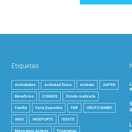
Etiquetas
¿
Actividades
Actividad física
Actívate
ASPEN
e
Beneficios
CONADE
Dónde realizarla
5
Familia
Feria Deportiva
FMF
GRUPO BIMBO
d
IMSS
INDEPORTE
ISSSTE
L
s
Mexicanos Activos
Programas