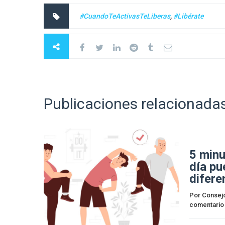
#CuandoTeActivasTeLiberas
,
#Libérate
Publicaciones relacionada
5 minu
día pu
difere
Por 
Consej
comentario