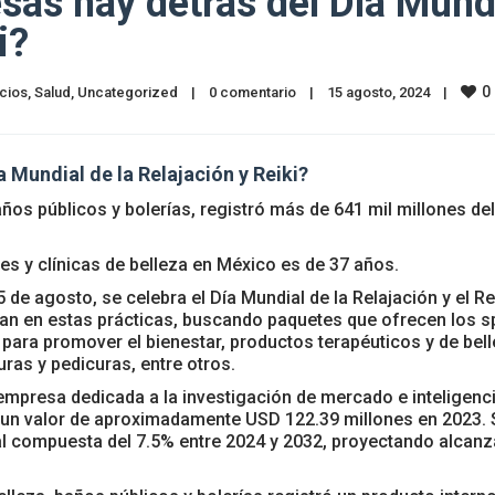
as hay detrás del Día Mund
i?
0
cios
, 
Salud
, 
Uncategorized
|
0 comentario
|
15 agosto, 2024    
|
 Mundial de la Relajación y Reiki?
años públicos y bolerías, registró más de 641 mil millones del
es y clínicas de belleza en México es de 37 años.
de agosto, se celebra el Día Mundial de la Relajación y el Rei
n en estas prácticas, buscando paquetes que ofrecen los s
 para promover el bienestar, productos terapéuticos y de bell
ras y pedicuras, entre otros.
mpresa dedicada a la investigación de mercado e inteligenc
un valor de aproximadamente USD 122.39 millones en 2023. 
l compuesta del 7.5% entre 2024 y 2032, proyectando alcanz