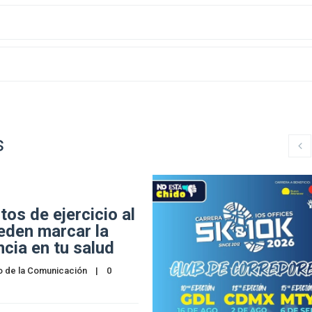
s
tos de ejercicio al
eden marcar la
ncia en tu salud
o de la Comunicación
    |    
0 