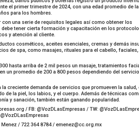
belleza, baños públicos y bolerías registró un producto intern
nte el primer trimestre de 2024, con una edad promedio de la
 años para los hombres.
 con una serie de requisitos legales así como obtener los
debe tener cierta formación y capacitación en los protocol
os y atención al cliente.
oductos cosméticos, aceites esenciales, cremas y demás in
ios de spa, como masajes, rituales para el cabello, faciales,
300 hasta arriba de 2 mil pesos un masaje, tratamientos faci
 en un promedio de 200 a 800 pesos dependiendo del servicio
a la creciente demanda de servicios que promueven la salud, 
do de la piel, los labios, y el cuerpo. Además de técnicas com
monía y sanación, también están ganando popularidad.
empresas.org / FB: @VozDLasEmpresas / TW: @VozDLasEmpr
: @VozDLasEmpresas
n Menez / 722 364 8784 / emenez@cc.org.mx