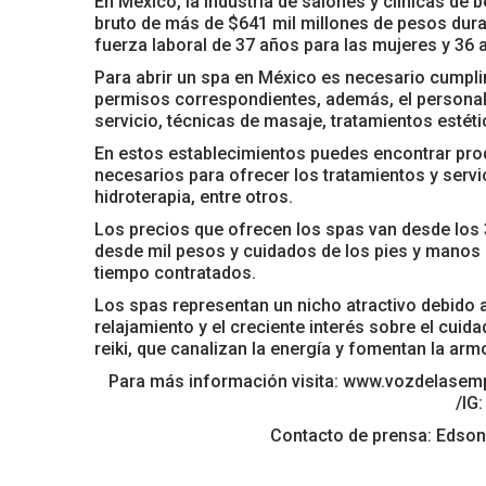
En México, la industria de salones y clínicas de 
bruto de más de $641 mil millones de pesos dura
fuerza laboral de 37 años para las mujeres y 36
Para abrir un spa en México es necesario cumplir
permisos correspondientes, además, el personal 
servicio, técnicas de masaje, tratamientos estétic
En estos establecimientos puedes encontrar pr
necesarios para ofrecer los tratamientos y servic
hidroterapia, entre otros.
Los precios que ofrecen los spas van desde los 
desde mil pesos y cuidados de los pies y manos
tiempo contratados.
Los spas representan un nicho atractivo debido 
relajamiento y el creciente interés sobre el cuida
reiki, que canalizan la energía y fomentan la ar
Para más información visita: www.vozdelas
/IG
Contacto de prensa: Edso