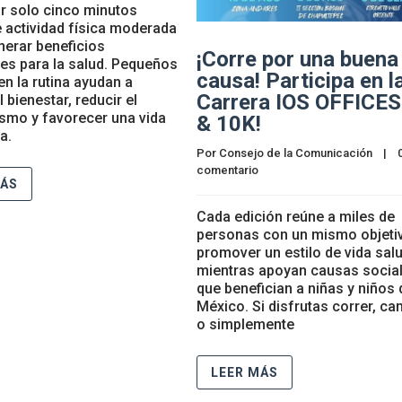
r solo cinco minutos
e actividad física moderada
erar beneficios
¡Corre por una buena
es para la salud. Pequeños
causa! Participa en l
n la rutina ayudan a
Carrera IOS OFFICES
 bienestar, reducir el
smo y favorecer una vida
& 10K!
a.
Por 
Consejo de la Comunicación
    |    
0
comentario
MÁS
Cada edición reúne a miles de
personas con un mismo objeti
promover un estilo de vida sal
mientras apoyan causas socia
que benefician a niñas y niños 
México. Si disfrutas correr, ca
o simplemente
LEER MÁS