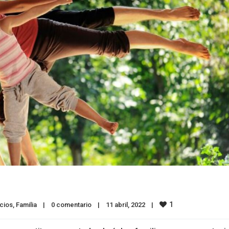
1
cios
, 
Familia
|
0 comentario
|
11 abril, 2022    
|