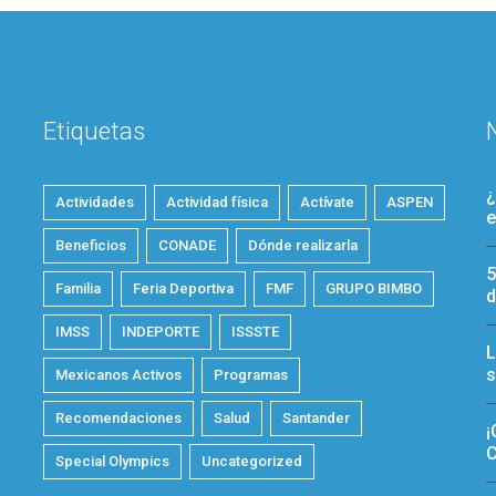
Etiquetas
¿
Actividades
Actividad física
Actívate
ASPEN
e
Beneficios
CONADE
Dónde realizarla
5
Familia
Feria Deportiva
FMF
GRUPO BIMBO
d
IMSS
INDEPORTE
ISSSTE
L
s
Mexicanos Activos
Programas
Recomendaciones
Salud
Santander
¡
C
Special Olympics
Uncategorized