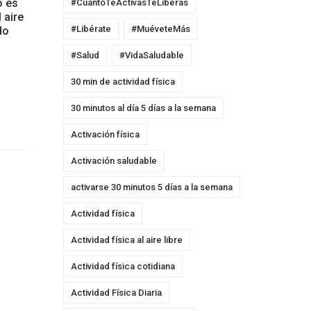
o es
#CuantoTeActivasTeLiberas
 aire
#Libérate
#MuéveteMás
do
#Salud
#VidaSaludable
30 min de actividad física
30 minutos al día 5 días a la semana
Activación física
Activación saludable
activarse 30 minutos 5 días a la semana
Actividad física
Actividad física al aire libre
Actividad física cotidiana
Actividad Física Diaria