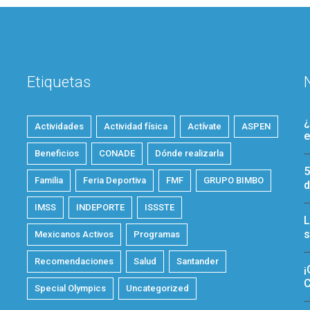
Etiquetas
¿
Actividades
Actividad física
Actívate
ASPEN
e
Beneficios
CONADE
Dónde realizarla
5
Familia
Feria Deportiva
FMF
GRUPO BIMBO
d
IMSS
INDEPORTE
ISSSTE
L
s
Mexicanos Activos
Programas
Recomendaciones
Salud
Santander
¡
C
Special Olympics
Uncategorized