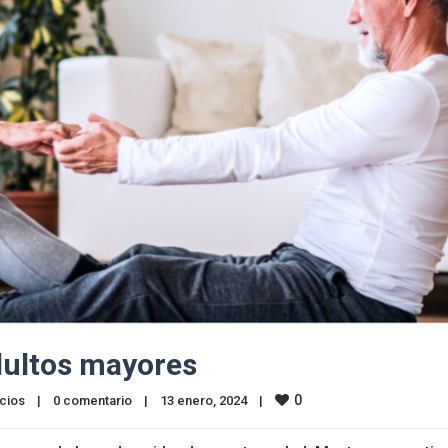
adultos mayores
0
cios
|
0 comentario
|
13 enero, 2024    
|