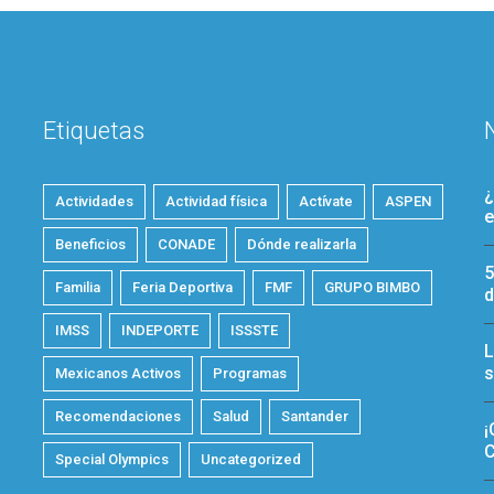
Etiquetas
¿
Actividades
Actividad física
Actívate
ASPEN
e
Beneficios
CONADE
Dónde realizarla
5
Familia
Feria Deportiva
FMF
GRUPO BIMBO
d
IMSS
INDEPORTE
ISSSTE
L
s
Mexicanos Activos
Programas
Recomendaciones
Salud
Santander
¡
C
Special Olympics
Uncategorized