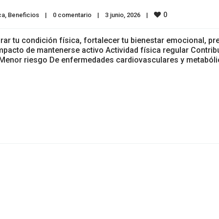
0
ca
, 
Beneficios
|
0 comentario
|
3 junio, 2026    
|
rar tu condición física, fortalecer tu bienestar emocional, pr
mpacto de mantenerse activo Actividad física regular Contrib
al. Menor riesgo De enfermedades cardiovasculares y metabóli