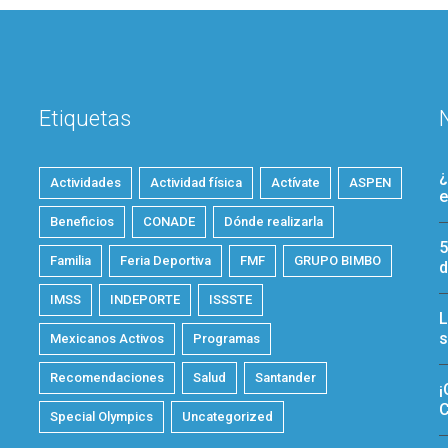
Etiquetas
¿
Actividades
Actividad física
Actívate
ASPEN
e
Beneficios
CONADE
Dónde realizarla
5
Familia
Feria Deportiva
FMF
GRUPO BIMBO
d
IMSS
INDEPORTE
ISSSTE
L
s
Mexicanos Activos
Programas
Recomendaciones
Salud
Santander
¡
C
Special Olympics
Uncategorized