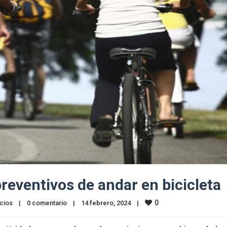
reventivos de andar en bicicleta
0
cios
|
0 comentario
|
14 febrero, 2024    
|