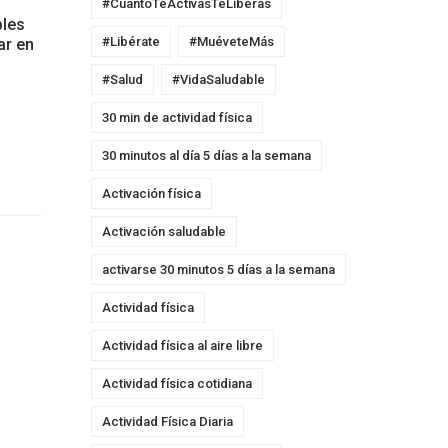
#CuantoTeActivasTeLiberas
bles
#Libérate
#MuéveteMás
ar en
#Salud
#VidaSaludable
30 min de actividad física
30 minutos al día 5 días a la semana
Activación física
Activación saludable
activarse 30 minutos 5 días a la semana
Actividad física
Actividad física al aire libre
Actividad física cotidiana
Actividad Física Diaria