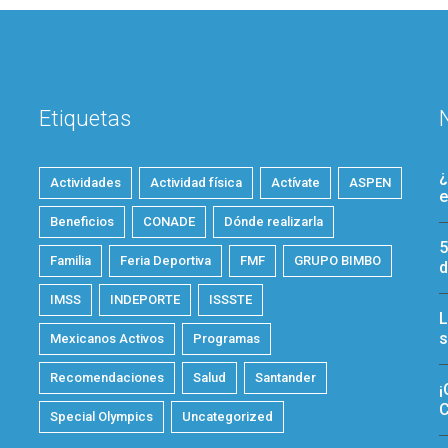
Etiquetas
¿
Actividades
Actividad física
Actívate
ASPEN
e
Beneficios
CONADE
Dónde realizarla
5
Familia
Feria Deportiva
FMF
GRUPO BIMBO
d
IMSS
INDEPORTE
ISSSTE
L
s
Mexicanos Activos
Programas
Recomendaciones
Salud
Santander
¡
C
Special Olympics
Uncategorized