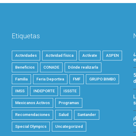
Etiquetas
¿
Actividades
Actividad física
Actívate
ASPEN
e
Beneficios
CONADE
Dónde realizarla
5
Familia
Feria Deportiva
FMF
GRUPO BIMBO
d
IMSS
INDEPORTE
ISSSTE
L
s
Mexicanos Activos
Programas
Recomendaciones
Salud
Santander
¡
C
Special Olympics
Uncategorized