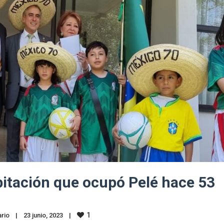
bitación que ocupó Pelé hace 53
1
rio
|
23 junio, 2023    
|