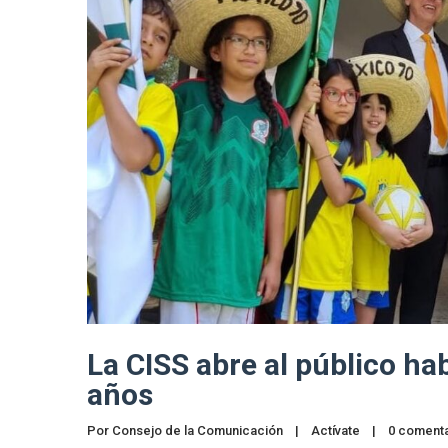
La CISS abre al público ha
años
Por 
Consejo de la Comunicación
|
Actívate
|
0 comenta