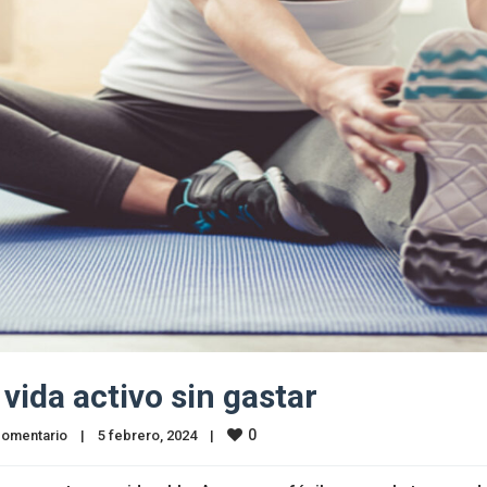
vida activo sin gastar
0
comentario
|
5 febrero, 2024    
|