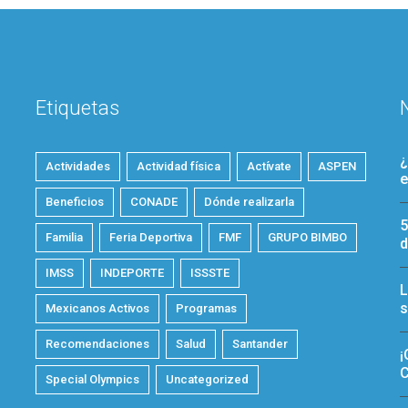
Etiquetas
¿
Actividades
Actividad física
Actívate
ASPEN
e
Beneficios
CONADE
Dónde realizarla
5
Familia
Feria Deportiva
FMF
GRUPO BIMBO
d
IMSS
INDEPORTE
ISSSTE
L
s
Mexicanos Activos
Programas
Recomendaciones
Salud
Santander
¡
C
Special Olympics
Uncategorized