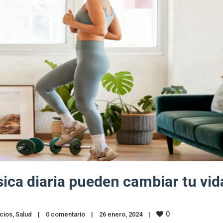
sica diaria pueden cambiar tu vid
0
cios
, 
Salud
|
0 comentario
|
26 enero, 2024    
|