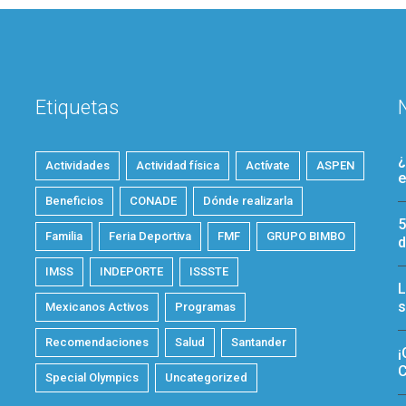
Etiquetas
¿
Actividades
Actividad física
Actívate
ASPEN
e
Beneficios
CONADE
Dónde realizarla
5
Familia
Feria Deportiva
FMF
GRUPO BIMBO
d
IMSS
INDEPORTE
ISSSTE
L
s
Mexicanos Activos
Programas
Recomendaciones
Salud
Santander
¡
C
Special Olympics
Uncategorized