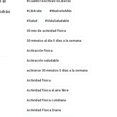
r el
#CuantoTeActivasTeLiberas
#Libérate
#MuéveteMás
podrás
#Salud
#VidaSaludable
30 min de actividad física
30 minutos al día 5 días a la semana
Activación física
Activación saludable
activarse 30 minutos 5 días a la semana
Actividad física
Actividad física al aire libre
Actividad física cotidiana
Actividad Física Diaria