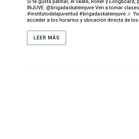
Si te gusta patinar, el Skate, Roller y Longboard,
INJUVE. @brigadaskateinjuve Ven a tomar clase
#institutodelajuventud #brigadaskateinjuve ♬ Y
acceder a los horarios y ubicación directa de los
LEER MÁS