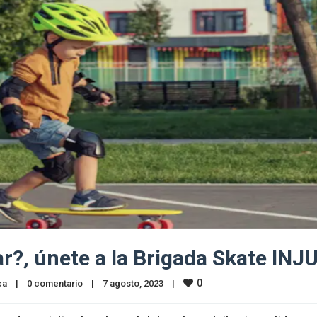
ar?, únete a la Brigada Skate INJ
0
ca
|
0 comentario
|
7 agosto, 2023    
|