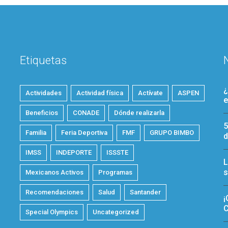
Etiquetas
¿
Actividades
Actividad física
Actívate
ASPEN
e
Beneficios
CONADE
Dónde realizarla
5
Familia
Feria Deportiva
FMF
GRUPO BIMBO
d
IMSS
INDEPORTE
ISSSTE
L
s
Mexicanos Activos
Programas
Recomendaciones
Salud
Santander
¡
C
Special Olympics
Uncategorized