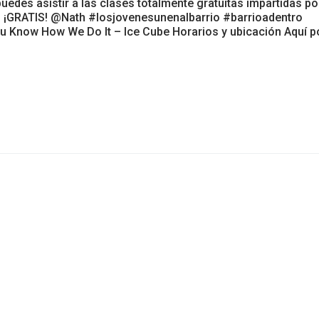
 puedes asistir a las clases totalmente gratuitas impartidas po
s ¡GRATIS! @Nath #losjovenesunenalbarrio #barrioadentro
ou Know How We Do It – Ice Cube Horarios y ubicación Aquí 