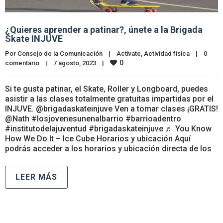
¿Quieres aprender a patinar?, únete a la Brigada
Skate INJUVE
Por 
Consejo de la Comunicación
|
Actívate
, 
Actividad física
|
0 
0
comentario
|
7 agosto, 2023    
|
Si te gusta patinar, el Skate, Roller y Longboard, puedes
asistir a las clases totalmente gratuitas impartidas por el
INJUVE. @brigadaskateinjuve Ven a tomar clases ¡GRATIS!
@Nath #losjovenesunenalbarrio #barrioadentro
#institutodelajuventud #brigadaskateinjuve ♬ You Know
How We Do It – Ice Cube Horarios y ubicación Aquí
podrás acceder a los horarios y ubicación directa de los
LEER MÁS