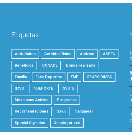
Etiquetas
¿
Actividades
Actividad física
Actívate
ASPEN
e
Beneficios
CONADE
Dónde realizarla
5
Familia
Feria Deportiva
FMF
GRUPO BIMBO
d
IMSS
INDEPORTE
ISSSTE
L
s
Mexicanos Activos
Programas
Recomendaciones
Salud
Santander
¡
C
Special Olympics
Uncategorized