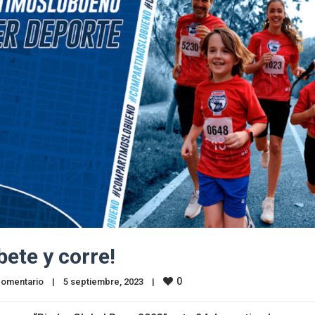
bete y corre!
0
comentario
|
5 septiembre, 2023    
|