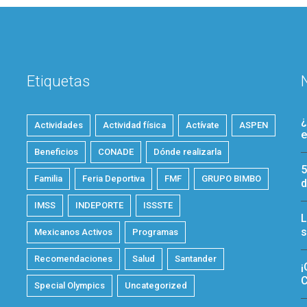
Etiquetas
¿
Actividades
Actividad física
Actívate
ASPEN
e
Beneficios
CONADE
Dónde realizarla
5
Familia
Feria Deportiva
FMF
GRUPO BIMBO
d
IMSS
INDEPORTE
ISSSTE
L
s
Mexicanos Activos
Programas
Recomendaciones
Salud
Santander
¡
C
Special Olympics
Uncategorized