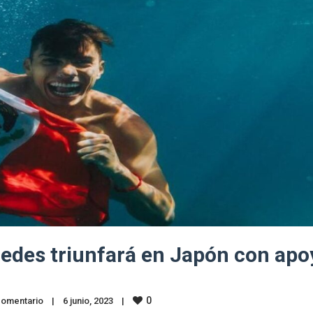
redes triunfará en Japón con apo
0
comentario
|
6 junio, 2023    
|