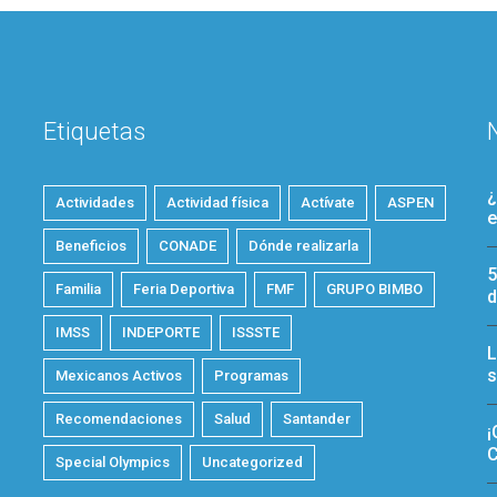
Etiquetas
¿
Actividades
Actividad física
Actívate
ASPEN
e
Beneficios
CONADE
Dónde realizarla
5
Familia
Feria Deportiva
FMF
GRUPO BIMBO
d
IMSS
INDEPORTE
ISSSTE
L
s
Mexicanos Activos
Programas
Recomendaciones
Salud
Santander
¡
C
Special Olympics
Uncategorized