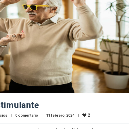
estimulante
2
cios
|
0 comentario
|
11 febrero, 2024    
|