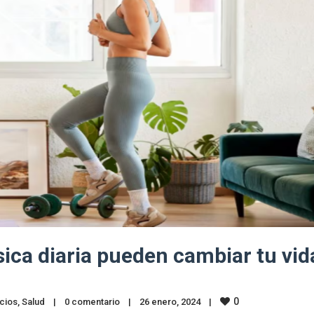
sica diaria pueden cambiar tu vid
0
cios
, 
Salud
|
0 comentario
|
26 enero, 2024    
|