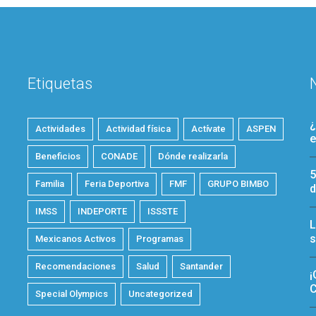
Etiquetas
¿
Actividades
Actividad física
Actívate
ASPEN
e
Beneficios
CONADE
Dónde realizarla
5
Familia
Feria Deportiva
FMF
GRUPO BIMBO
d
IMSS
INDEPORTE
ISSSTE
L
s
Mexicanos Activos
Programas
Recomendaciones
Salud
Santander
¡
C
Special Olympics
Uncategorized