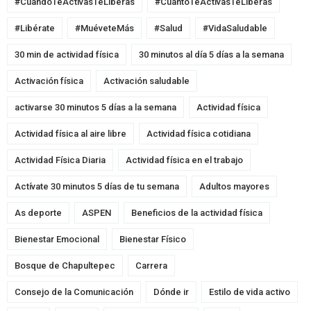
#CuandoTeActivasTeLiberas
#CuantoTeActivasTeLiberas
#Libérate
#MuéveteMás
#Salud
#VidaSaludable
30 min de actividad física
30 minutos al día 5 días a la semana
Activación física
Activación saludable
activarse 30 minutos 5 días a la semana
Actividad física
Actividad física al aire libre
Actividad física cotidiana
Actividad Física Diaria
Actividad física en el trabajo
Actívate 30 minutos 5 días de tu semana
Adultos mayores
As deporte
ASPEN
Beneficios de la actividad física
Bienestar Emocional
Bienestar Físico
Bosque de Chapultepec
Carrera
Consejo de la Comunicación
Dónde ir
Estilo de vida activo