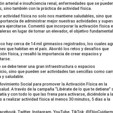
ión arterial e insuficiencia renal, enfermedades que se puede
, sino también con la práctica de actividad física.
zar actividad física no solo nos mantiene saludables, sino que
portancia de administrar mejor nuestras actividades y super
ara ejercitarse. Comentó que incorporar la activación física 
aleras en lugar de tomar un elevador, el objetivo fundamental
co hay cerca de 14 mil gimnasios registrados, los cuales a
es que habitan en el país. Abordó los retos y desafíos que
ón física, y resaltó la importancia de crear espacios y
tarse.
o se debe tener una gran infraestructura o espacios
cicio, sino que pueden ser actividades tan sencillas como cam
a y saludable.
Movimiento Social para promover la Activación Física en la
alud. A través de la campaña “Libérate de lo que te detiene” 
tía y con todo lo que las frena para activarse, diciéndole a l
 a realizar actividad física al menos 30 minutos, 5 días a la
Facebook, Twitter, Instagram, YouTube, TikTok: @ElijoCuida