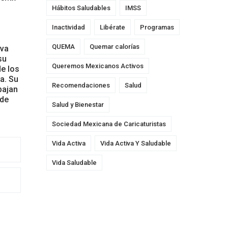
Hábitos Saludables
IMSS
Inactividad
Libérate
Programas
QUEMA
Quemar calorías
iva
su
Queremos Mexicanos Activos
de los
a. Su
Recomendaciones
Salud
bajan
 de
Salud y Bienestar
Sociedad Mexicana de Caricaturistas
Vida Activa
Vida Activa Y Saludable
Vida Saludable