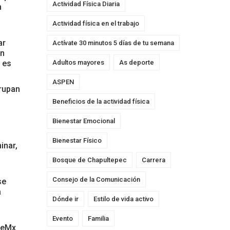
Actividad Física Diaria
n
Actividad física en el trabajo
ar
Actívate 30 minutos 5 días de tu semana
en
Adultos mayores
As deporte
 es
ASPEN
grupan
Beneficios de la actividad física
Bienestar Emocional
Bienestar Físico
inar,
Bosque de Chapultepec
Carrera
Consejo de la Comunicación
se
a
Dónde ir
Estilo de vida activo
Evento
Familia
rmeMx