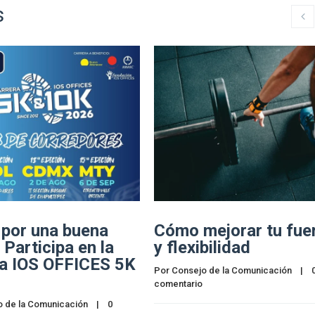
s
 por una buena
Cómo mejorar tu fue
 Participa en la
y flexibilidad
ra IOS OFFICES 5K
Por 
Consejo de la Comunicación
    |    
0
!
comentario
o de la Comunicación
    |    
0 