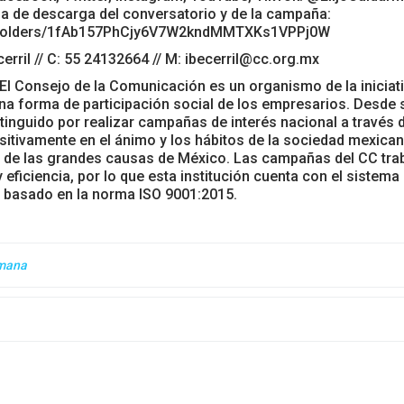
 de descarga del conversatorio y de la campaña:
ve/folders/1fAb157PhCjy6V7W2kndMMTXKs1VPPj0W
erril // C: 55 24132664 // M: ibecerril@cc.org.mx
El Consejo de la Comunicación es un organismo de la iniciat
na forma de participación social de los empresarios. Desde 
tinguido por realizar campañas de interés nacional a través 
sitivamente en el ánimo y los hábitos de la sociedad mexican
io de las grandes causas de México. Las campañas del CC tra
eficiencia, por lo que esta institución cuenta con el sistema
d basado en la norma ISO 9001:2015.
emana