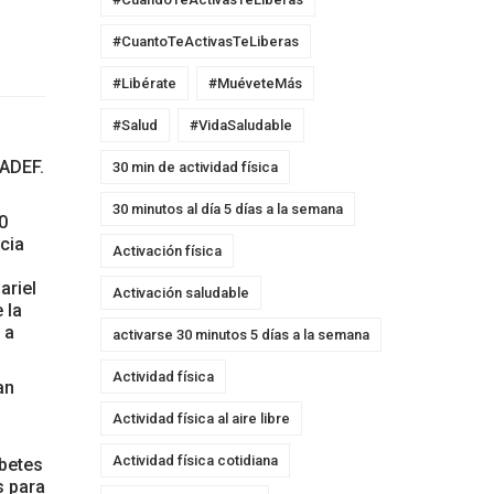
#CuantoTeActivasTeLiberas
#Libérate
#MuéveteMás
#Salud
#VidaSaludable
RADEF.
30 min de actividad física
30 minutos al día 5 días a la semana
0
cia
Activación física
ariel
Activación saludable
 la
 a
activarse 30 minutos 5 días a la semana
Actividad física
an
Actividad física al aire libre
Actividad física cotidiana
abetes
s para