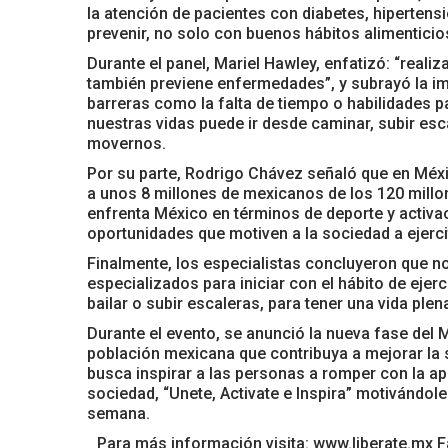
la atención de pacientes con diabetes, hipertens
prevenir, no solo con buenos hábitos alimenticios
Durante el panel, Mariel Hawley, enfatizó: “reali
también previene enfermedades”, y subrayó la im
barreras como la falta de tiempo o habilidades p
nuestras vidas puede ir desde caminar, subir esc
movernos.
Por su parte, Rodrigo Chávez señaló que en Méxi
a unos 8 millones de mexicanos de los 120 millon
enfrenta México en términos de deporte y activaci
oportunidades que motiven a la sociedad a ejerci
Finalmente, los especialistas concluyeron que n
especializados para iniciar con el hábito de ejer
bailar o subir escaleras, para tener una vida plen
Durante el evento, se anunció la nueva fase del 
población mexicana que contribuya a mejorar la s
busca inspirar a las personas a romper con la apa
sociedad, “Unete, Activate e Inspira” motivándoles
semana.
Para más información visita: www.liberate.mx 