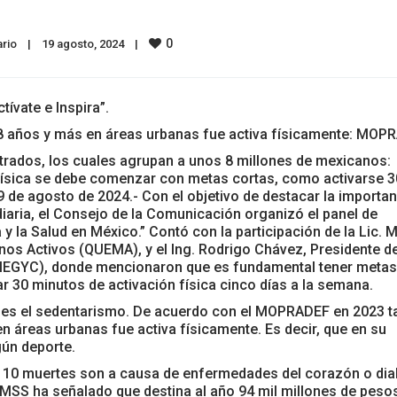
0
rio
|
19 agosto, 2024    
|
tívate e Inspira”.
 18 años y más en áreas urbanas fue activa físicamente: MOP
trados, los cuales agrupan a unos 8 millones de mexicanos:
 física se debe comenzar con metas cortas, como activarse 3
 de agosto de 2024.- Con el objetivo de destacar la importan
a diaria, el Consejo de la Comunicación organizó el panel de
 y la Salud en México.” Contó con la participación de la Lic. M
os Activos (QUEMA), y el Ing. Rodrigo Chávez, Presidente de
MEGYC), donde mencionaron que es fundamental tener metas
ar 30 minutos de activación física cinco días a la semana.
s es el sedentarismo. De acuerdo con el MOPRADEF en 2023 t
en áreas urbanas fue activa físicamente. Es decir, que en su
lgún deporte.
da 10 muertes son a causa de enfermedades del corazón o di
 IMSS ha señalado que destina al año 94 mil millones de peso