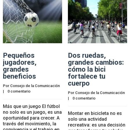
Pequeños
Dos ruedas,
jugadores,
grandes cambios:
grandes
cómo la bici
beneficios
fortalece tu
cuerpo
Por 
Consejo de la Comunicación
|    
0 comentario
Por 
Consejo de la Comunicación
|    
0 comentario
Más que un juego El fútbol
no solo es un juego, es una
Montar en bicicleta no es
oportunidad para crecer. A
solo una actividad
través del movimiento, la
recreativa: es una decisión
convivencia y el trabajo en