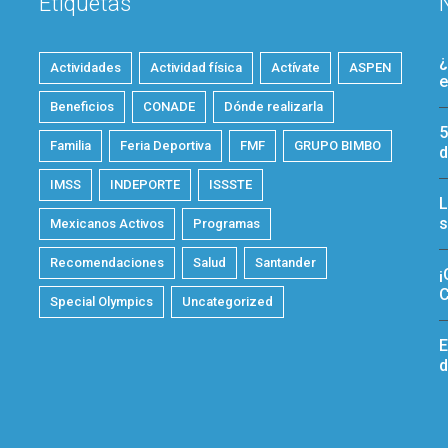
Etiquetas
¿
Actividades
Actividad física
Actívate
ASPEN
e
Beneficios
CONADE
Dónde realizarla
5
Familia
Feria Deportiva
FMF
GRUPO BIMBO
d
IMSS
INDEPORTE
ISSSTE
L
s
Mexicanos Activos
Programas
Recomendaciones
Salud
Santander
¡
C
Special Olympics
Uncategorized
E
d