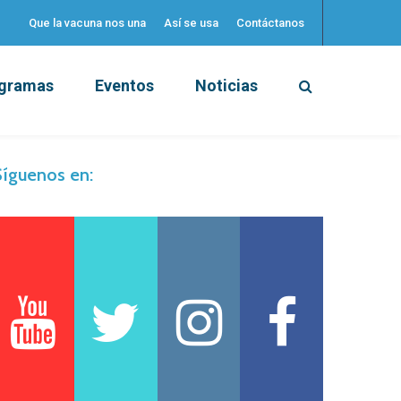
Que la vacuna nos una
Así se usa
Contáctanos
gramas
Eventos
Noticias
íguenos en: