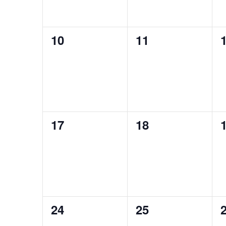
0
0
10
11
eventos,
eventos,
e
0
0
17
18
eventos,
eventos,
e
0
0
24
25