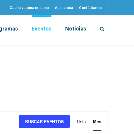
Que la vacuna nos una
Así se usa
Contáctanos
gramas
Eventos
Noticias
Navegación
BUSCAR EVENTOS
Lista
Mes
de
vistas