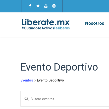
Nosotros
Evento Deportivo
Eventos
Evento Deportivo
Eventos
Búsqueda
Introduce
la
y
palabra