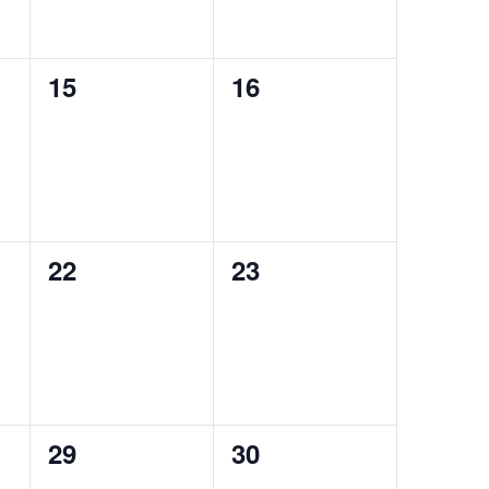
0
0
15
16
eventos,
eventos,
0
0
22
23
eventos,
eventos,
0
0
29
30