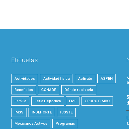
Etiquetas
¿
Actividades
Actividad física
Actívate
ASPEN
e
Beneficios
CONADE
Dónde realizarla
5
Familia
Feria Deportiva
FMF
GRUPO BIMBO
d
IMSS
INDEPORTE
ISSSTE
L
s
Mexicanos Activos
Programas