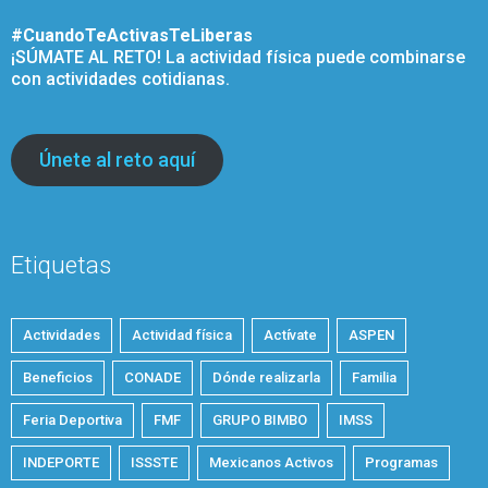
#CuandoTeActivasTeLiberas
¡SÚMATE AL RETO! La actividad física puede combinarse
con actividades cotidianas.
Únete al reto aquí
Etiquetas
Actividades
Actividad física
Actívate
ASPEN
Beneficios
CONADE
Dónde realizarla
Familia
Feria Deportiva
FMF
GRUPO BIMBO
IMSS
INDEPORTE
ISSSTE
Mexicanos Activos
Programas