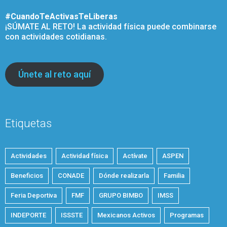
#CuandoTeActivasTeLiberas
¡SÚMATE AL RETO! La actividad física puede combinarse
con actividades cotidianas.
Únete al reto aquí
Etiquetas
Actividades
Actividad física
Actívate
ASPEN
Beneficios
CONADE
Dónde realizarla
Familia
Feria Deportiva
FMF
GRUPO BIMBO
IMSS
INDEPORTE
ISSSTE
Mexicanos Activos
Programas